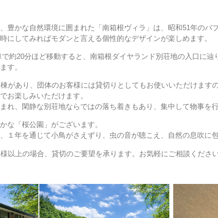
、豊かな自然環境に囲まれた「南箱根ヴィラ」は、昭和51年のバ
当時にしてみればモダンと言える個性的なデザインが楽しめます。
車で約20分ほど移動すると、南箱根ダイヤランド別荘地の入口に辿り
います。
修棟があり、団体のお客様には貸切りとしてもお使いいただけます
途でお楽しみいただけます。
囲まれ、閑静な別荘地ならではの落ち着きもあり、集中して物事を
豊かな「桜公園」がございます。
た、１年を通じて小鳥がさえずり、虫の音が聴こえ、自然の息吹に
名様以上の場合、貸切のご要望を承ります。お気軽にご相談くださ