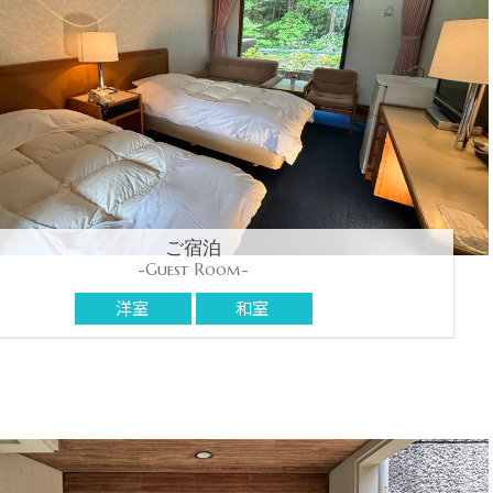
ご宿泊
-Guest Room-
洋室
和室