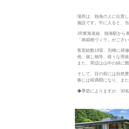
場所は、熱海の上に位置し
施設です。中に入ると、
JR東海道線、熱海駅から
「南箱根ヴィラ」がござ
客室総数19室、別棟に研
他、催し物等、様々な用
また、周辺は山中の緑に
そして、目の前には自然
春には桜満開になり、ま
◆季節によりますが、30