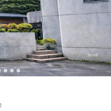
Scroll
を